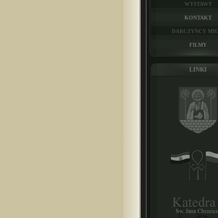
WYSTAWY
KONTAKT
DARCZYŃCY MH
FILMY
LINKI