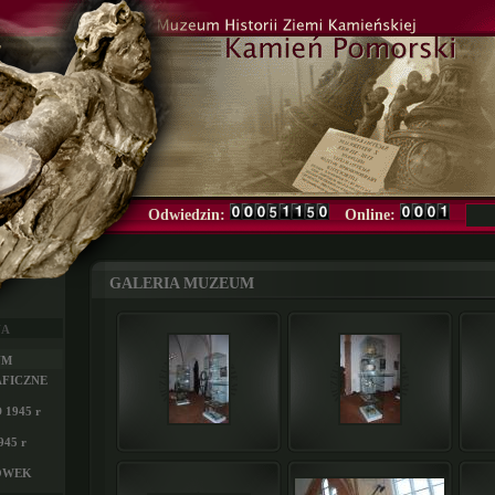
Odwiedzin:
Online:
GALERIA MUZEUM
NA
UM
FICZNE
1945 r
45 r
ÓWEK