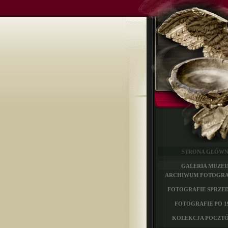
STRONA GŁÓW
GALERIA MUZE
ARCHIWUM FOTOGRA
FOTOGRAFIE SPRZED 
FOTOGRAFIE PO 19
KOLEKCJA POCZT