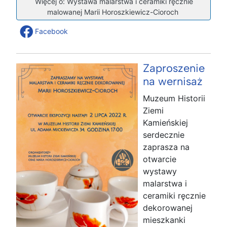
Więcej o: Wystawa malarstwa i ceramiki ręcznie
malowanej Marii Horoszkiewicz-Cioroch
Facebook
Zaproszenie
na wernisaż
Muzeum Historii
Ziemi
Kamieńskiej
serdecznie
zaprasza na
otwarcie
wystawy
malarstwa i
ceramiki ręcznie
dekorowanej
mieszkanki