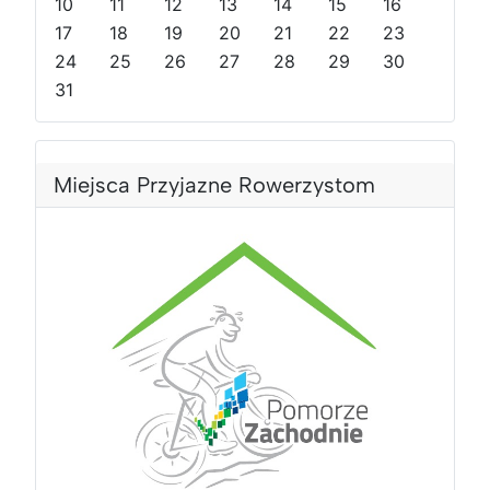
10
11
12
13
14
15
16
r
m
o
i
o
17
i
k
e
18
19
20
21
22
23
k
e
s
24
25
26
27
28
29
30
s
i
31
i
ą
ą
c
c
Miejsca Przyjazne Rowerzystom