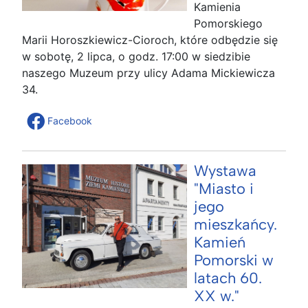
Kamienia
Pomorskiego
Marii Horoszkiewicz-Cioroch, które odbędzie się
w sobotę, 2 lipca, o godz. 17:00 w siedzibie
naszego Muzeum przy ulicy Adama Mickiewicza
34.
Facebook
Wystawa
"Miasto i
jego
mieszkańcy.
Kamień
Pomorski w
latach 60.
XX w."