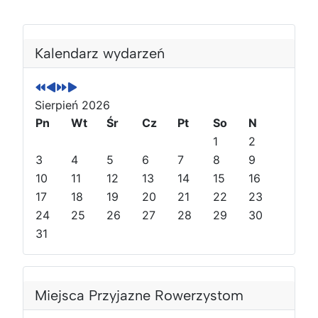
P
P
N
N
o
o
a
a
Kalendarz wydarzeń
p
p
s
s
r
r
t
t
z
z
ę
ę
Sierpień 2026
e
e
p
p
Pn
Wt
Śr
Cz
Pt
So
N
d
d
n
n
1
2
n
n
y
y
3
4
5
6
7
8
9
i
i
r
m
10
11
12
13
14
15
16
r
m
o
i
o
17
i
k
e
18
19
20
21
22
23
k
e
s
24
25
26
27
28
29
30
s
i
31
i
ą
ą
c
c
Miejsca Przyjazne Rowerzystom