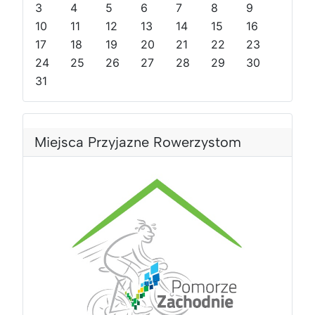
3
4
5
6
7
8
9
i
i
r
m
10
11
12
13
14
15
16
r
m
o
i
o
17
i
k
e
18
19
20
21
22
23
k
e
s
24
25
26
27
28
29
30
s
i
31
i
ą
ą
c
c
Miejsca Przyjazne Rowerzystom