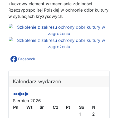
kluczowy element wzmacniania zdolności
Rzeczypospolitej Polskiej w ochronie dóbr kultury
w sytuacjach kryzysowych.
Facebook
P
P
N
N
o
o
a
a
Kalendarz wydarzeń
p
p
s
s
r
r
t
t
z
z
ę
ę
Sierpień 2026
e
e
p
p
Pn
Wt
Śr
Cz
Pt
So
N
d
d
n
n
1
2
n
n
y
y