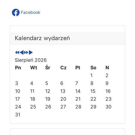
Facebook
P
P
N
N
o
o
a
a
Kalendarz wydarzeń
p
p
s
s
r
r
t
t
z
z
ę
ę
Sierpień 2026
e
e
p
p
Pn
Wt
Śr
Cz
Pt
So
N
d
d
n
n
1
2
n
n
y
y
3
4
5
6
7
8
9
i
i
r
m
10
11
12
13
14
15
16
r
m
o
i
o
17
i
k
e
18
19
20
21
22
23
k
e
s
24
25
26
27
28
29
30
s
i
31
i
ą
ą
c