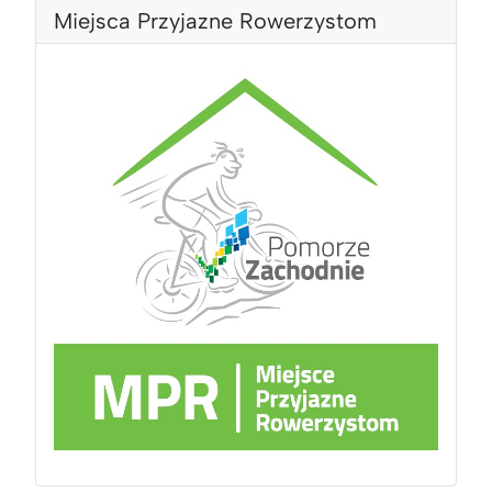
c
Miejsca Przyjazne Rowerzystom