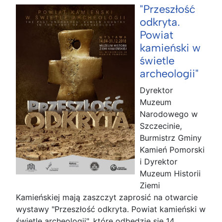
"Przeszłość
odkryta.
Powiat
kamieński w
świetle
archeologii"
Dyrektor
Muzeum
Narodowego w
Szczecinie,
Burmistrz Gminy
Kamień Pomorski
i Dyrektor
Muzeum Historii
Ziemi
Kamieńskiej mają zaszczyt zaprosić na otwarcie
wystawy "Przeszłość odkryta. Powiat kamieński w
świetle archeologii", które odbędzie się 14