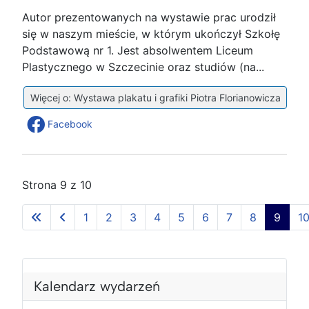
Autor prezentowanych na wystawie prac urodził
się w naszym mieście, w którym ukończył Szkołę
Podstawową nr 1. Jest absolwentem Liceum
Plastycznego w Szczecinie oraz studiów (na...
Więcej o: Wystawa plakatu i grafiki Piotra Florianowicza
Facebook
Strona 9 z 10
1
2
3
4
5
6
7
8
9
1
P
P
N
N
o
o
a
a
Kalendarz wydarzeń
p
p
s
s