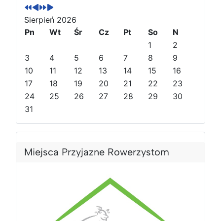
r
r
t
t
z
z
ę
ę
Sierpień 2026
e
e
p
p
Pn
Wt
Śr
Cz
Pt
So
N
d
d
n
n
1
2
n
n
y
y
3
4
5
6
7
8
9
i
i
r
m
10
11
12
13
14
15
16
r
m
o
i
o
17
i
k
e
18
19
20
21
22
23
k
e
s
24
25
26
27
28
29
30
s
i
31
i
ą
ą
c
c
Miejsca Przyjazne Rowerzystom