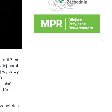
torii Ziemi
iej parafii
ej wystawy
ci i
ziałań
której
 zabytek o
em