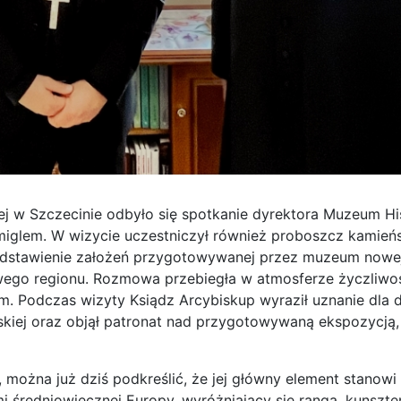
nej w Szczecinie odbyło się spotkanie dyrektora Muzeum His
iglem. W wizycie uczestniczył również proboszcz kamieńsk
rzedstawienie założeń przygotowywanej przez muzeum now
owego regionu. Rozmowa przebiegła w atmosferze życzliwoś
 Podczas wizyty Ksiądz Arcybiskup wyraził uznanie dla d
iej oraz objął patronat nad przygotowywaną ekspozycją, 
można już dziś podkreślić, że jej główny element stanowi
mi średniowiecznej Europy, wyróżniający się rangą, kunszt