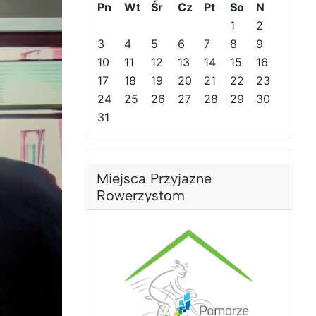
Pn
Wt
Śr
Cz
Pt
So
N
d
d
n
n
1
2
n
n
y
y
3
4
5
6
7
8
9
i
i
r
m
10
11
12
13
14
15
16
r
m
o
i
o
17
i
k
18
e
19
20
21
22
23
k
e
s
24
25
26
27
28
29
30
s
i
31
i
ą
ą
c
c
Miejsca Przyjazne
Rowerzystom