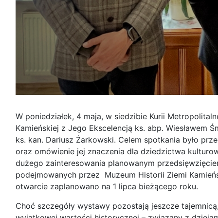
W poniedziałek, 4 maja, w siedzibie Kurii Metropolital
Kamieńskiej z Jego Ekscelencją ks. abp. Wiesławem Śm
ks. kan. Dariusz Żarkowski. Celem spotkania było p
oraz omówienie jej znaczenia dla dziedzictwa kultur
dużego zainteresowania planowanym przedsięwzięciem.
podejmowanych przez Muzeum Historii Ziemi Kamieńsk
otwarcie zaplanowano na 1 lipca bieżącego roku.
Choć szczegóły wystawy pozostają jeszcze tajemnicą, 
wyjątkowej wartości historycznej – związany z dzieja