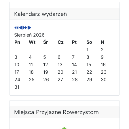
P
P
N
N
o
o
a
a
Kalendarz wydarzeń
p
p
s
s
r
r
t
t
z
z
ę
ę
Sierpień 2026
e
e
p
p
Pn
Wt
Śr
Cz
Pt
So
N
d
d
n
n
1
2
n
n
y
y
3
4
5
6
7
8
9
i
i
r
m
10
11
12
13
14
15
16
r
m
o
i
o
17
i
k
e
18
19
20
21
22
23
k
e
s
24
25
26
27
28
29
30
s
i
31
i
ą
ą
c
c
Miejsca Przyjazne Rowerzystom