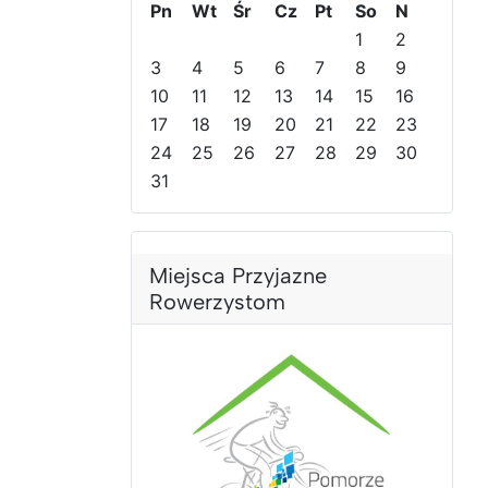
Pn
Wt
Śr
Cz
Pt
So
N
d
d
n
n
1
2
n
n
y
y
3
4
5
6
7
8
9
i
i
r
m
10
11
12
13
14
15
16
r
m
o
i
o
17
i
k
18
e
19
20
21
22
23
k
e
s
24
25
26
27
28
29
30
s
i
31
i
ą
ą
c
c
Miejsca Przyjazne
Rowerzystom