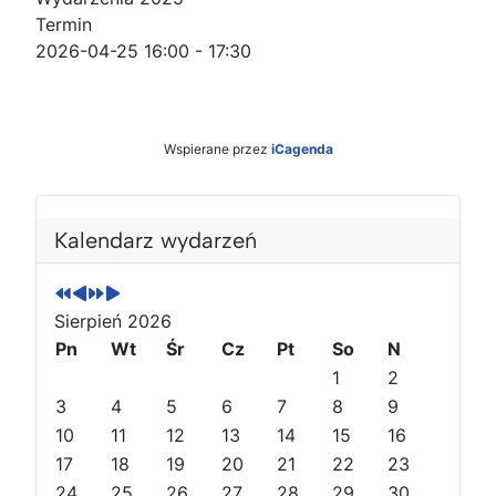
Termin
2026-04-25
16:00
-
17:30
Wspierane przez
iCagenda
P
P
N
N
o
o
a
a
Kalendarz wydarzeń
p
p
s
s
r
r
t
t
z
z
ę
ę
Sierpień 2026
e
e
p
p
Pn
Wt
Śr
Cz
Pt
So
N
d
d
n
n
1
2
n
n
y
y
3
4
5
6
7
8
9
i
i
r
m
10
11
12
13
14
15
16
r
m
o
i
o
17
i
k
e
18
19
20
21
22
23
k
e
s
24
25
26
27
28
29
30