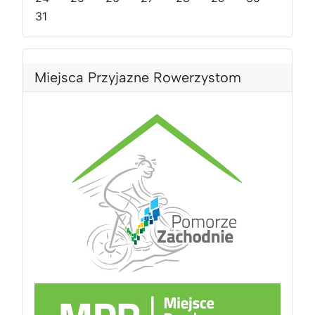
s
i
31
i
ą
ą
c
c
Miejsca Przyjazne Rowerzystom